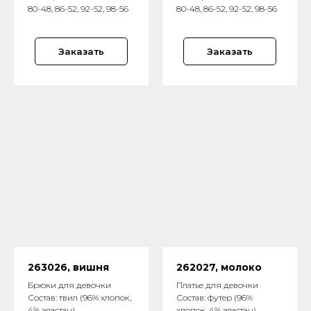
80-48, 86-52, 92-52, 98-56
80-48, 86-52, 92-52, 98-56
Заказать
Заказать
263026, вишня
262027, молоко
Брюки для девочки
Платье для девочки
Состав: твил (96% хлопок,
Состав: футер (96%
4% эластан)
хлопок, 4% эластан),