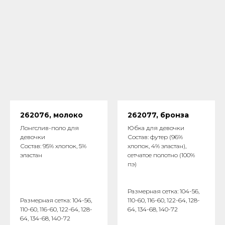
262076, молоко
262077, бронза
Лонгслив-поло для
Юбка для девочки
девочки
Состав: футер (96%
Состав: 95% хлопок, 5%
хлопок, 4% эластан),
эластан
сетчатое полотно (100%
пэ)
Размерная сетка: 104-56,
Размерная сетка: 104-56,
110-60, 116-60, 122-64, 128-
110-60, 116-60, 122-64, 128-
64, 134-68, 140-72
64, 134-68, 140-72