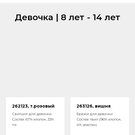
Девочка | 8 лет - 14 лет
262123, т.розовый
263126, вишня
Свитшот для девочки
Брюки для девочки
Состав: 67% хлопок, 33%
Состав: твил (96% хлопок,
пэ
4% эластан)