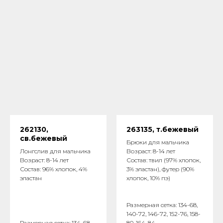
262130,
263135, т.бежевый
св.бежевый
Брюки для мальчика
Лонгслив для мальчика
Возраст: 8-14 лет
Возраст: 8-14 лет
Состав: твил (97% хлопок,
Состав: 96% хлопок, 4%
3% эластан), футер (90%
эластан
хлопок, 10% пэ)
Размерная сетка: 134-68,
140-72, 146-72, 152-76, 158-
Размерная сетка: 134-68,
80, 164-84