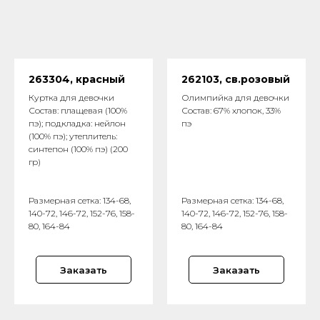
263304, красный
262103, св.розовый
Куртка для девочки
Олимпийка для девочки
Состав: плащевая (100%
Состав: 67% хлопок, 33%
пэ); подкладка: нейлон
пэ
(100% пэ); утеплитель:
синтепон (100% пэ) (200
гр)
Размерная сетка: 134-68,
Размерная сетка: 134-68,
140-72, 146-72, 152-76, 158-
140-72, 146-72, 152-76, 158-
80, 164-84
80, 164-84
Заказать
Заказать